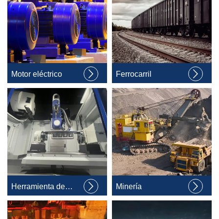


Motor eléctrico
Ferrocarril


Herramienta de
Minería
máquina