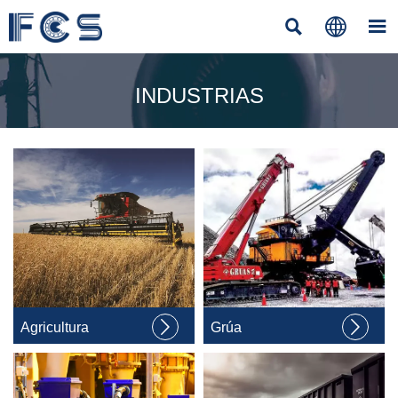



INDUSTRIAS


Agricultura
Grúa