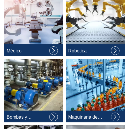


Médico
Robótica


Bombas y
Maquinaria de
compresores
embalaje