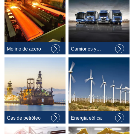


Molino de acero
Camiones y
coches


Gas de petróleo
Energía eólica