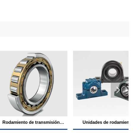

nto de transmisión
Unidades de rodamientos
ferroviaria
montadas