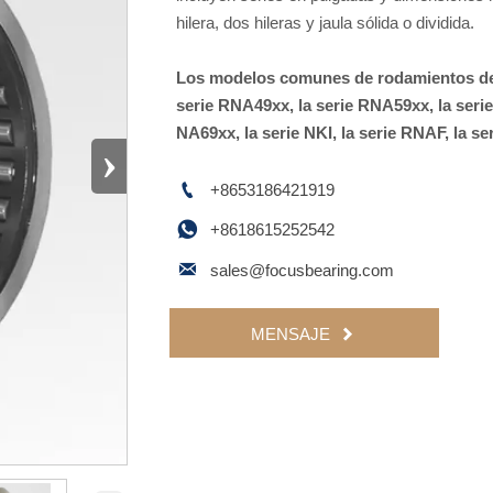
hilera, dos hileras y jaula sólida o dividida.
Los modelos comunes de rodamientos de a
serie RNA49xx, la serie RNA59xx, la serie
NA69xx, la serie NKI, la serie RNAF, la ser
›

+8653186421919

+8618615252542

sales@focusbearing.com
MENSAJE
