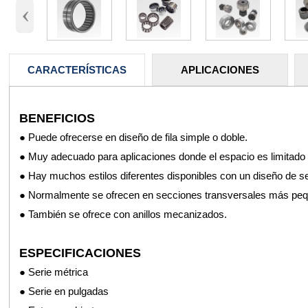
‹
CARACTERÍSTICAS
APLICACIONES
BENEFICIOS
FCS SKF INA KOYO NTN
Los rodamientos de agujas se pueden utilizar para diversas apl
●
Puede ofrecerse en diseño de fila simple o doble.
●
●
Muy adecuado para aplicaciones donde el espacio es limitado
Automotriz
●
●
Hay muchos estilos diferentes disponibles con un diseño de seg
Equipos para césped y jardín
●
●
Normalmente se ofrecen en secciones transversales más pequ
Máquina herramienta
●
●
También se ofrece con anillos mecanizados.
Petróleo y gas
●
Herramientas eléctricas
ESPECIFICACIONES
●
Acería
●
●
Serie métrica
Máquinas de impresión
●
Serie en pulgadas