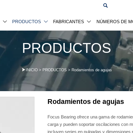

S
PRODUCTOS
FABRICANTES
NÚMEROS DE M



PRODUCTOS

INICIO
>
PRODUCTOS
>
Rodamientos de agujas
Rodamientos de agujas
Focus Bearing ofrece una gama de rodamien
carga y pueden soportar oscilaciones con m
incluyen series en pulgadas y dimensiones 