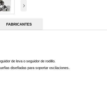
›
FABRICANTES
icaciones en muchos mercados, entre ellas:
uidor de leva o seguidor de rodillo.
eñas diseñadas para soportar oscilaciones.