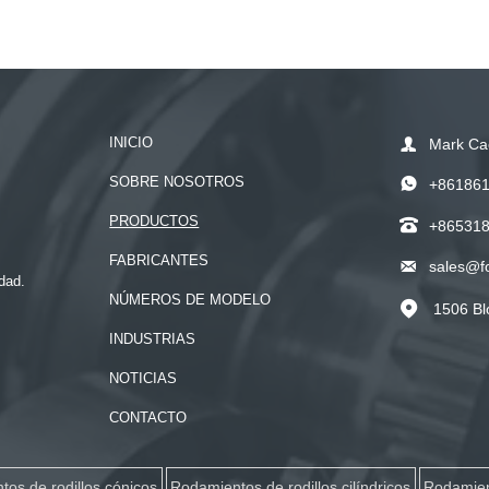
INICIO

Mark Ca
SOBRE NOSOTROS

+86186
PRODUCTOS

+86531
FABRICANTES

sales@f
dad.
NÚMEROS DE MODELO
1506 Bl

INDUSTRIAS
NOTICIAS
CONTACTO
os de rodillos cónicos
Rodamientos de rodillos cilíndricos
Rodamien