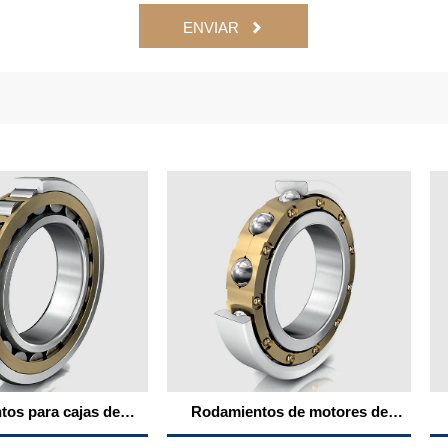
ENVIAR

cajas de
Rodamientos de motores de
Rodamie
iarias
tracción ferroviaria