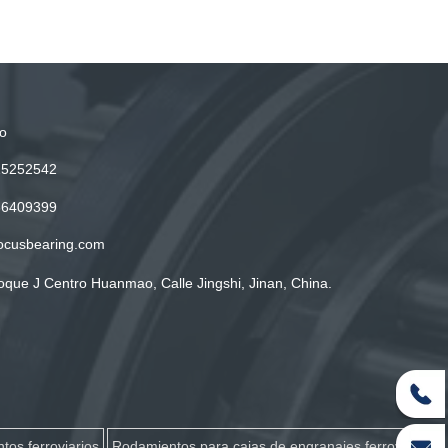
o
15252542
86409399
ocusbearing.com
oque J Centro Huanmao, Calle Jingshi, Jinan, China.
tos ferroviarios
Rodamientos para cajas de engranajes ferroviarias