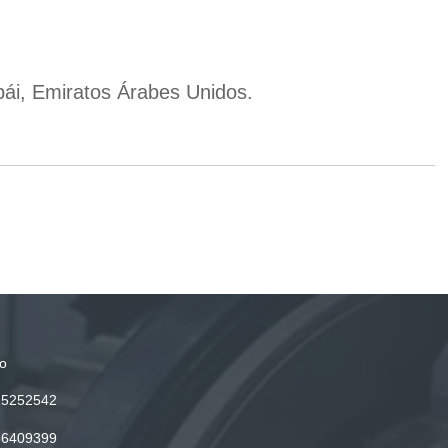
ái, Emiratos Árabes Unidos.
o
15252542
86409399