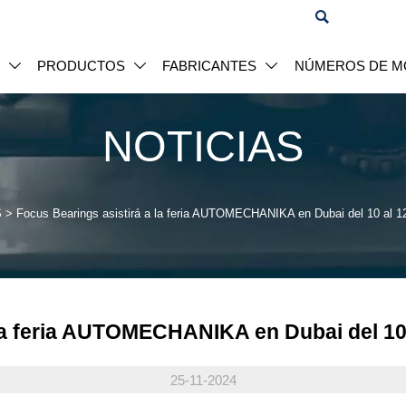

S
PRODUCTOS
FABRICANTES
NÚMEROS DE M



NOTICIAS
S
>
Focus Bearings asistirá a la feria AUTOMECHANIKA en Dubai del 10 al 1
 la feria AUTOMECHANIKA en Dubai del 10 
25-11-2024