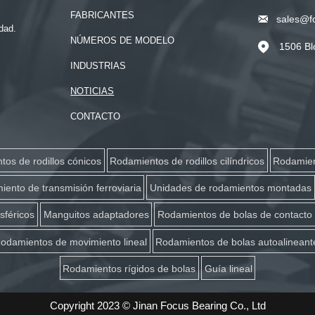
FABRICANTES

sales@f
dad.
NÚMEROS DE MODELO
1506 Bl

INDUSTRIAS
NOTICIAS
CONTACTO
os de rodillos cónicos
Rodamientos de rodillos cilíndricos
Rodamien
ento de transmisión ferroviaria
Unidades de rodamientos montadas
sféricos
Manguitos adaptadores
Rodamientos de bolas de contacto
odamientos de movimiento lineal
Rodamientos de bolas autoalineant
Rodamientos rígidos de bolas
Guía lineal
Copyright 2023 © Jinan Focus Bearing Co., Ltd