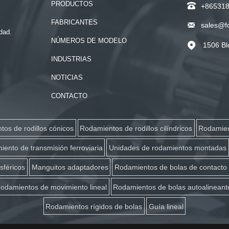
PRODUCTOS

+86531
FABRICANTES

sales@f
dad.
NÚMEROS DE MODELO
1506 Bl

INDUSTRIAS
NOTICIAS
CONTACTO
os de rodillos cónicos
Rodamientos de rodillos cilíndricos
Rodamien
ento de transmisión ferroviaria
Unidades de rodamientos montadas
sféricos
Manguitos adaptadores
Rodamientos de bolas de contacto
odamientos de movimiento lineal
Rodamientos de bolas autoalineant
Rodamientos rígidos de bolas
Guía lineal