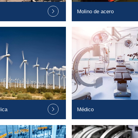
Molino de acero

lica
Médico
