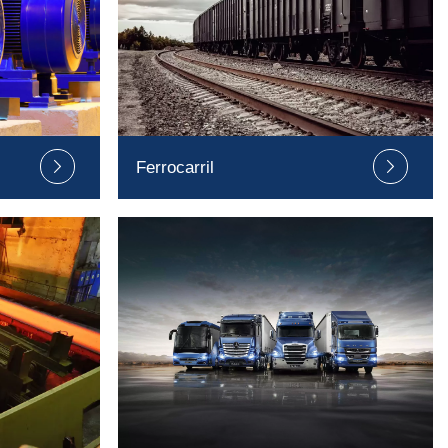
Ferrocarril

