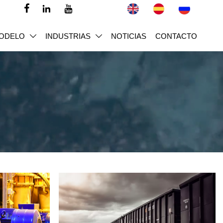



ODELO
INDUSTRIAS
NOTICIAS
CONTACTO

