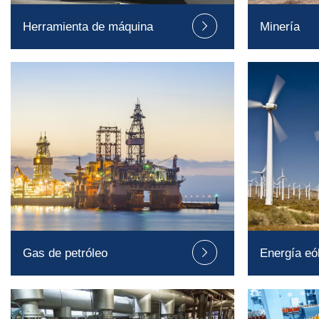
Herramienta de máquina
Minería

Gas de petróleo
Energía eó
