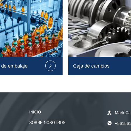
 de embalaje
Caja de cambios

INICIO

Mark Ca
SOBRE NOSOTROS

+86186