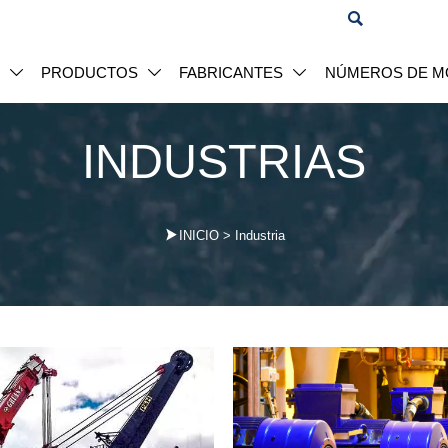

S
PRODUCTOS
FABRICANTES
NÚMEROS DE M



INDUSTRIAS

INICIO
>
Industria