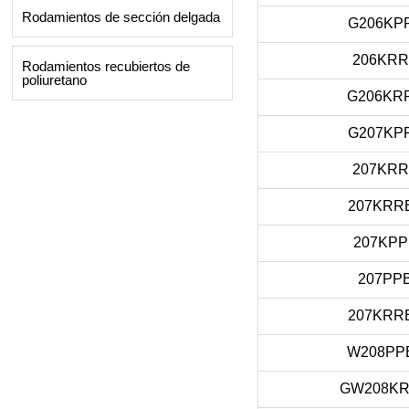
Rodamientos de sección delgada
G206KP
206KRR
Rodamientos recubiertos de
poliuretano
G206KR
G207KP
207KRR
207KRR
207KPP
207PP
207KRR
W208PP
GW208K