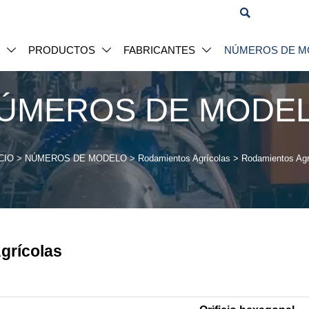

S
PRODUCTOS
FABRICANTES
NÚMEROS DE M



ÚMEROS DE MODE
CIO
>
NÚMEROS DE MODELO
>
Rodamientos Agrícolas
>
Rodamientos Agr
grícolas