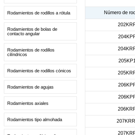
Número de ro
Rodamientos de rodillos a rótula
202KR
Rodamientos de bolas de
contacto angular
204KP
204KR
Rodamientos de rodillos
cilíndricos
205KP
Rodamientos de rodillos cónicos
205KR
206KP
Rodamientos de agujas
206KP
Rodamientos axiales
206KR
Rodamientos tipo almohada
207KRR
207KR