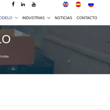



ODELO
INDUSTRIAS
NOTICIAS
CONTACTO


LO
ícolas