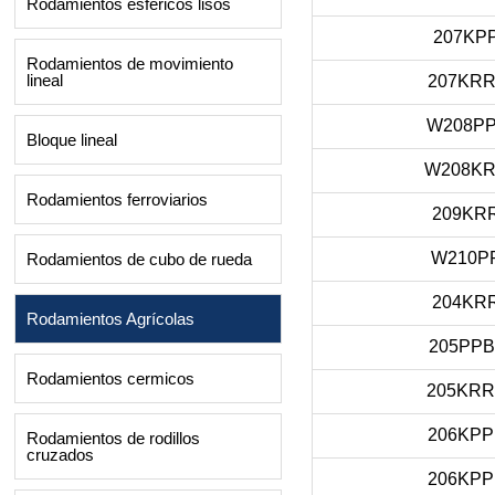
Rodamientos esféricos lisos
207KP
Rodamientos de movimiento
lineal
207KRR
W208PP
Bloque lineal
W208K
Rodamientos ferroviarios
209KR
W210P
Rodamientos de cubo de rueda
204KR
Rodamientos Agrícolas
205PPB
Rodamientos cermicos
205KRR
206KPP
Rodamientos de rodillos
cruzados
206KPP