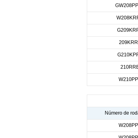
GW208PP
W208KR
G209KR
209KRR
G210KP
210RR
W210PP
Número de rod
W208PP
W208PP