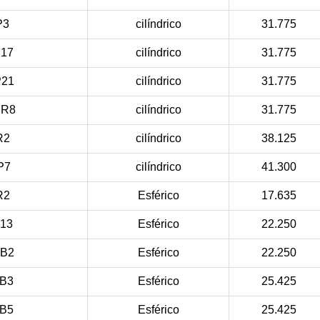
P3
cilíndrico
31.775
17
cilíndrico
31.775
21
cilíndrico
31.775
RR8
cilíndrico
31.775
R2
cilíndrico
38.125
P7
cilíndrico
41.300
R2
Esférico
17.635
13
Esférico
22.250
B2
Esférico
22.250
B3
Esférico
25.425
B5
Esférico
25.425