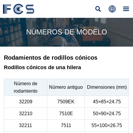



NÚMEROS DE MODELO
Rodamientos de rodillos cónicos
Rodillos cónicos de una hilera
Número de
Número antiguo
Dimensiones (mm)
rodamiento
32209
7509EK
45×85×24.75
32210
7510E
50×90×24.75
32211
7511
55×100×26.75