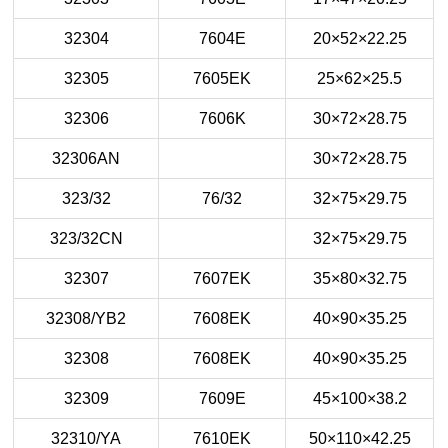
32304
7604E
20×52×22.25
32305
7605EK
25×62×25.5
32306
7606K
30×72×28.75
32306AN
30×72×28.75
323/32
76/32
32×75×29.75
323/32CN
32×75×29.75
32307
7607EK
35×80×32.75
32308/YB2
7608EK
40×90×35.25
32308
7608EK
40×90×35.25
32309
7609E
45×100×38.2
32310/YA
7610EK
50×110×42.25