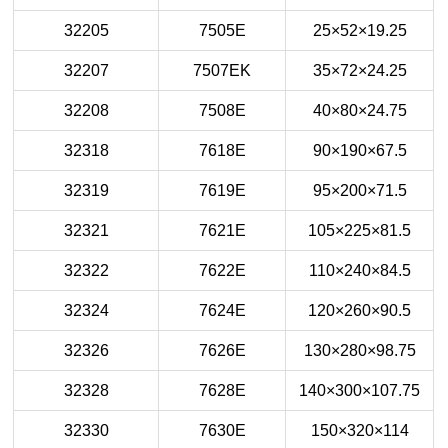
32205
7505E
25×52×19.25
32207
7507EK
35×72×24.25
32208
7508E
40×80×24.75
32318
7618E
90×190×67.5
32319
7619E
95×200×71.5
32321
7621E
105×225×81.5
32322
7622E
110×240×84.5
32324
7624E
120×260×90.5
32326
7626E
130×280×98.75
32328
7628E
140×300×107.75
32330
7630E
150×320×114