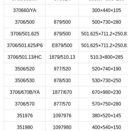
370660/YA
300×440×105
3706/500
879/500
500×730×280
3706/501.625
879/500
501.625×711.2×250.82
3706/501.625/P6
E879/500
501.625×711.2×250.82
3706/501.13/HC
1879/510.13
510.3×800×285
3506/520
977/520
520×740×190
3506/530
878/530
530×730×250
3706/670B/YA
1877/670
670×980×230
3706/570
877/570
570×750×280
351976
1097976
380×520×145
351980
1097980
400×540×150