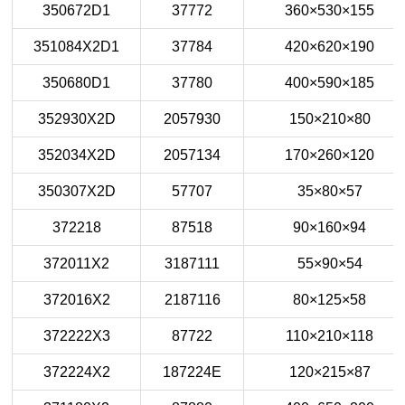
350672D1
37772
360×530×155
351084X2D1
37784
420×620×190
350680D1
37780
400×590×185
352930X2D
2057930
150×210×80
352034X2D
2057134
170×260×120
350307X2D
57707
35×80×57
372218
87518
90×160×94
372011X2
3187111
55×90×54
372016X2
2187116
80×125×58
372222X3
87722
110×210×118
372224X2
187224E
120×215×87