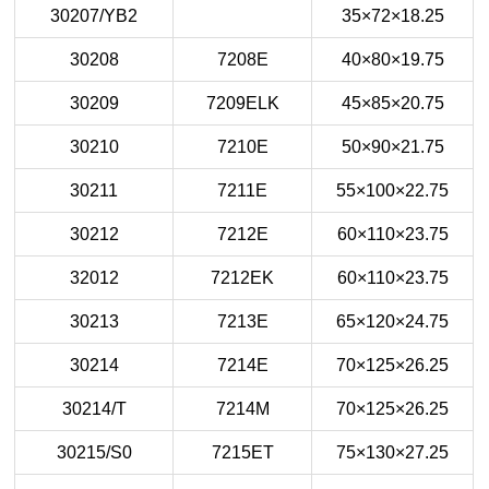
30207/YB2
35×72×18.25
30208
7208E
40×80×19.75
30209
7209ELK
45×85×20.75
30210
7210E
50×90×21.75
30211
7211E
55×100×22.75
30212
7212E
60×110×23.75
32012
7212EK
60×110×23.75
30213
7213E
65×120×24.75
30214
7214E
70×125×26.25
30214/T
7214M
70×125×26.25
30215/S0
7215ET
75×130×27.25