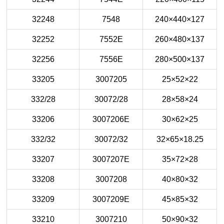
32248
7548
240×440×127
32252
7552E
260×480×137
32256
7556E
280×500×137
33205
3007205
25×52×22
332/28
30072/28
28×58×24
33206
3007206E
30×62×25
332/32
30072/32
32×65×18.25
33207
3007207E
35×72×28
33208
3007208
40×80×32
33209
3007209E
45×85×32
33210
3007210
50×90×32