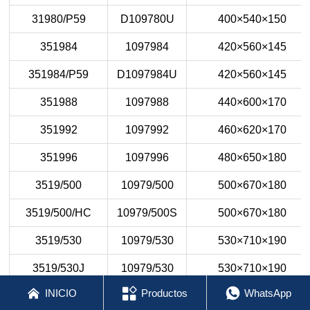
31980/P59
D109780U
400×540×150
351984
1097984
420×560×145
351984/P59
D1097984U
420×560×145
351988
1097988
440×600×170
351992
1097992
460×620×170
351996
1097996
480×650×180
3519/500
10979/500
500×670×180
3519/500/HC
10979/500S
500×670×180
3519/530
10979/530
530×710×190
3519/530J
10979/530
530×710×190



INICIO
Productos
WhatsApp
3519/560
10979/560
560×750×213