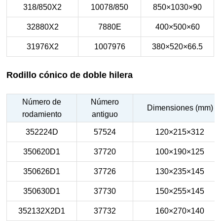
318/850X2
10078/850
850×1030×90
32880X2
7880E
400×500×60
31976X2
1007976
380×520×66.5
Rodillo cónico de doble hilera
Número de
Número
Dimensiones (mm)
rodamiento
antiguo
352224D
57524
120×215×312
350620D1
37720
100×190×125
350626D1
37726
130×235×145
350630D1
37730
150×255×145
352132X2D1
37732
160×270×140