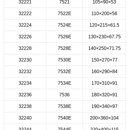
32221
7521
105×90×53
32222
7522E
110×200×56
32224
7524E
120×215×61.5
32226
7526E
130×230×67.75
32228
7528E
140×250×71.75
32230
7530E
150×270×77
32232
7532E
160×290×84
32234
7534E
170×310×91
32236
7536
180×320×91
32238
7538E
190×340×97
32240
7540E
200×360×104
32244
7544E
220×400×115