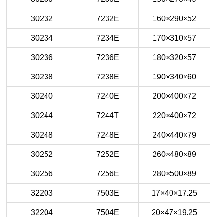
30232
7232E
160×290×52
30234
7234E
170×310×57
30236
7236E
180×320×57
30238
7238E
190×340×60
30240
7240E
200×400×72
30244
7244T
220×400×72
30248
7248E
240×440×79
30252
7252E
260×480×89
30256
7256E
280×500×89
32203
7503E
17×40×17.25
32204
7504E
20×47×19.25