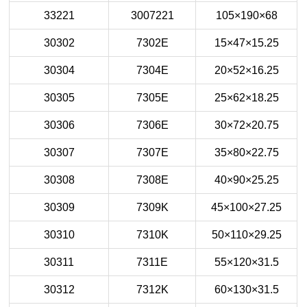
33221
3007221
105×190×68
30302
7302E
15×47×15.25
30304
7304E
20×52×16.25
30305
7305E
25×62×18.25
30306
7306E
30×72×20.75
30307
7307E
35×80×22.75
30308
7308E
40×90×25.25
30309
7309K
45×100×27.25
30310
7310K
50×110×29.25
30311
7311E
55×120×31.5
30312
7312K
60×130×31.5