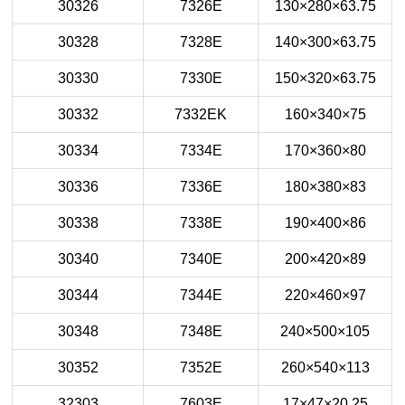
30326
7326E
130×280×63.75
30328
7328E
140×300×63.75
30330
7330E
150×320×63.75
30332
7332EK
160×340×75
30334
7334E
170×360×80
30336
7336E
180×380×83
30338
7338E
190×400×86
30340
7340E
200×420×89
30344
7344E
220×460×97
30348
7348E
240×500×105
30352
7352E
260×540×113
32303
7603E
17×47×20.25