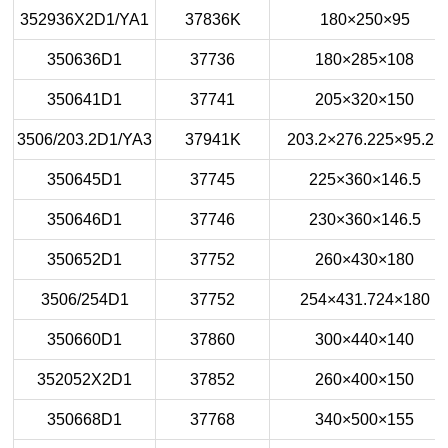
352936X2D1/YA1
37836K
180×250×95
350636D1
37736
180×285×108
350641D1
37741
205×320×150
3506/203.2D1/YA3
37941K
203.2×276.225×95.25
350645D1
37745
225×360×146.5
350646D1
37746
230×360×146.5
350652D1
37752
260×430×180
3506/254D1
37752
254×431.724×180
350660D1
37860
300×440×140
352052X2D1
37852
260×400×150
350668D1
37768
340×500×155