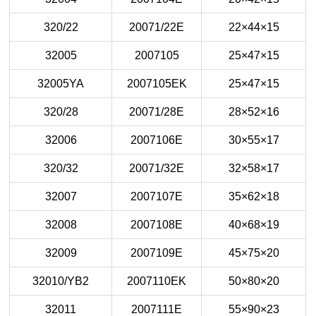
320/22
20071/22E
22×44×15
32005
2007105
25×47×15
32005YA
2007105EK
25×47×15
320/28
20071/28E
28×52×16
32006
2007106E
30×55×17
320/32
20071/32E
32×58×17
32007
2007107E
35×62×18
32008
2007108E
40×68×19
32009
2007109E
45×75×20
32010/YB2
2007110EK
50×80×20
32011
2007111E
55×90×23