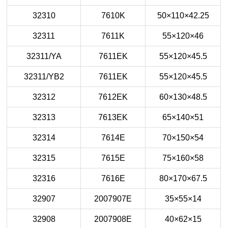
32310
7610K
50×110×42.25
32311
7611K
55×120×46
32311/YA
7611EK
55×120×45.5
32311/YB2
7611EK
55×120×45.5
32312
7612EK
60×130×48.5
32313
7613EK
65×140×51
32314
7614E
70×150×54
32315
7615E
75×160×58
32316
7616E
80×170×67.5
32907
2007907E
35×55×14
32908
2007908E
40×62×15