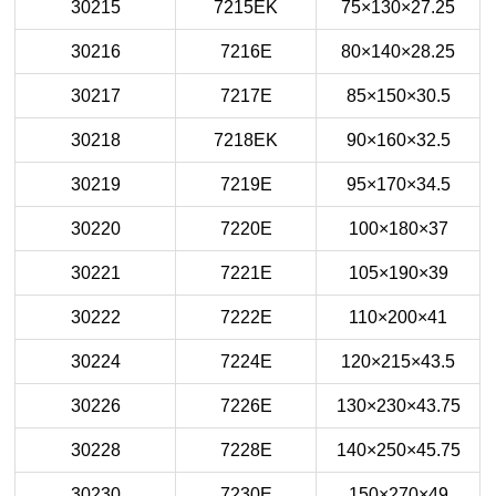
30215
7215EK
75×130×27.25
30216
7216E
80×140×28.25
30217
7217E
85×150×30.5
30218
7218EK
90×160×32.5
30219
7219E
95×170×34.5
30220
7220E
100×180×37
30221
7221E
105×190×39
30222
7222E
110×200×41
30224
7224E
120×215×43.5
30226
7226E
130×230×43.75
30228
7228E
140×250×45.75
30230
7230E
150×270×49