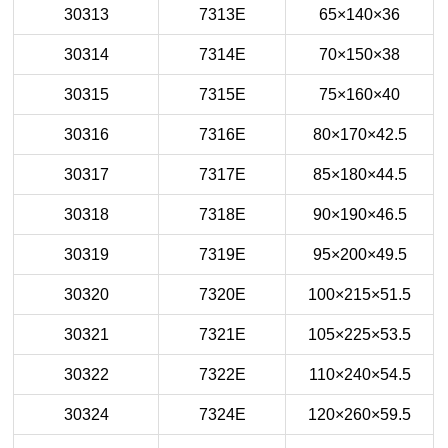
30313
7313E
65×140×36
30314
7314E
70×150×38
30315
7315E
75×160×40
30316
7316E
80×170×42.5
30317
7317E
85×180×44.5
30318
7318E
90×190×46.5
30319
7319E
95×200×49.5
30320
7320E
100×215×51.5
30321
7321E
105×225×53.5
30322
7322E
110×240×54.5
30324
7324E
120×260×59.5