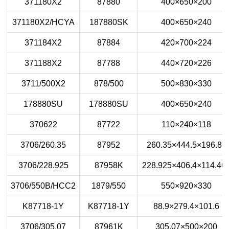
371180X2
87880
400×650×200
371180X2/HCYA
187880SK
400×650×240
371184X2
87884
420×700×224
371188X2
87788
440×720×226
3711/500X2
878/500
500×830×330
178880SU
178880SU
400×650×240
370622
87722
110×240×118
3706/260.35
87952
260.35×444.5×196.85
3706/228.925
87958K
228.925×406.4×114.46
3706/550B/HCC2
1879/550
550×920×330
K87718-1Y
K87718-1Y
88.9×279.4×101.6
3706/305.07
87961K
305.07×500×200