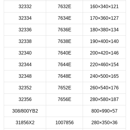
32332
7632E
160×340×121
32334
7634E
170×360×127
32336
7636E
180×380×134
32338
7638E
190×400×140
32340
7640E
200×420×146
32344
7644E
220×460×154
32348
7648E
240×500×165
32352
7652E
260×540×176
32356
7656E
280×580×187
308/800YB2
800×990×57
31856X2
1007856
280×350×36