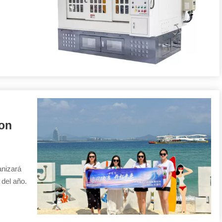
con
anizará
 del año.