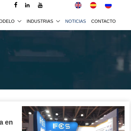



ODELO
INDUSTRIAS
NOTICIAS
CONTACTO


a en