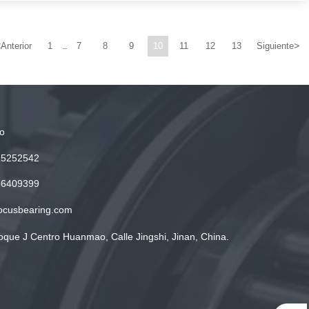
<
>
Anterior
1
7
8
9
10
11
12
13
Siguiente
...
o
15252542
86409399
ocusbearing.com
oque J Centro Huanmao, Calle Jingshi, Jinan, China.