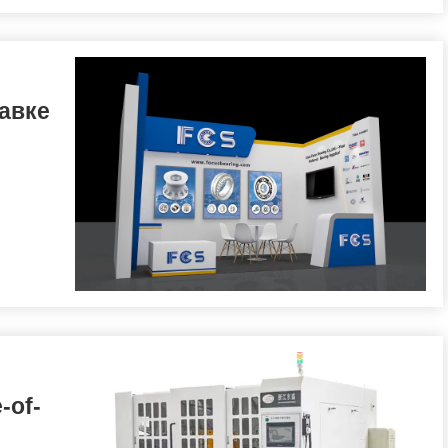
авке
-of-