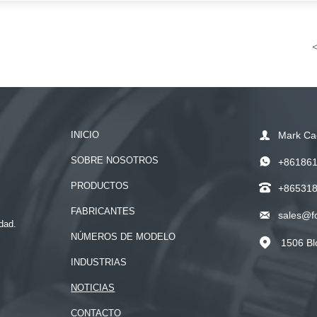
INICIO

Mark Ca
SOBRE NOSOTROS

+86186
PRODUCTOS

+86531
FABRICANTES

sales@f
dad.
NÚMEROS DE MODELO
1506 Bl

INDUSTRIAS
NOTICIAS
CONTACTO