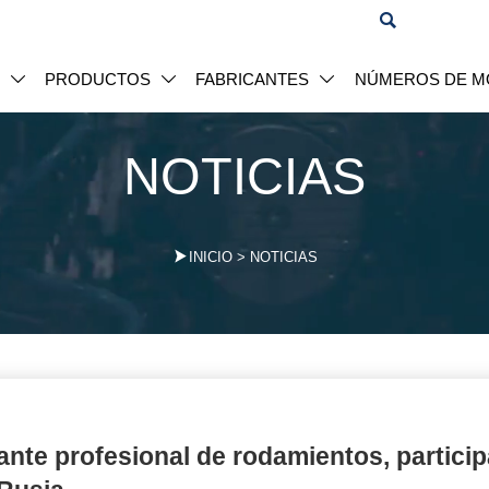

S
PRODUCTOS
FABRICANTES
NÚMEROS DE M



NOTICIAS

INICIO
>
NOTICIAS
ante profesional de rodamientos, particip