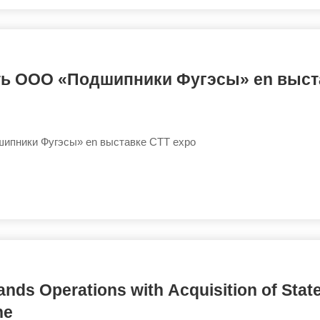
ть ООО «Подшипники Фугэсы» en выст
ипники Фугэсы» en выставке CTT expo
ds Operations with Acquisition of State
ne