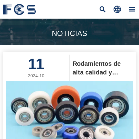



NOTICIAS
11
Rodamientos de
alta calidad y
2024-10
duraderos
Introducción:
Rodamiento de
rodillos recubierto
de nailon para
polea