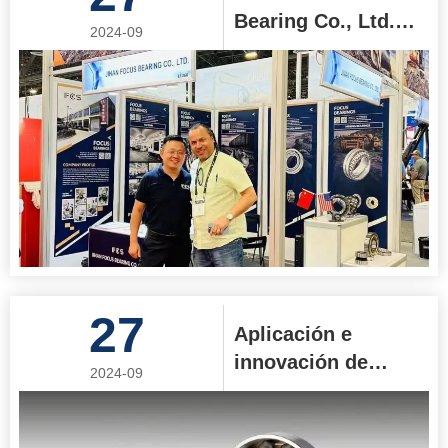
Bearing Co., Ltd.
2024-09
participó con éxito
en la exposición
minera a gran
escala MINEXPO
2024 en Estados
Unidos
27
Aplicación e
innovación de
2024-09
rodamientos de
uso común en la
industria minera