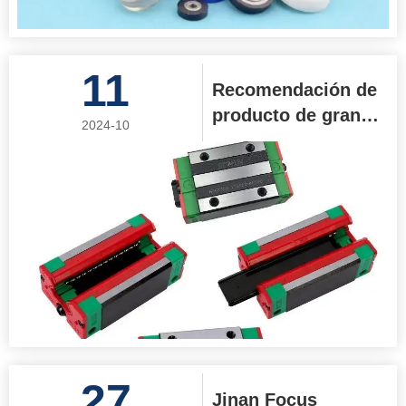
11
Recomendación de
producto de gran
2024-10
venta: Bloque de
cojinetes de riel
guía de guía lineal
27
Jinan Focus