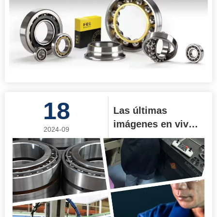
18
Las últimas
imágenes en vivo
2024-09
de producción de
fábrica muestran
el proceso de
producción de alta
calidad de Jinan
Focus Bearing Co.,