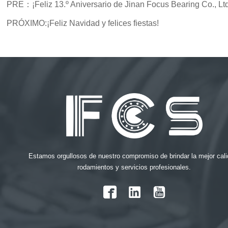
PRE：
¡Feliz 13.º Aniversario de Jinan Focus Bearing Co., Ltd
PRÓXIMO:
¡Feliz Navidad y felices fiestas!
Estamos orgullosos de nuestro compromiso de brindar la mejor cali
rodamientos y servicios profesionales.
