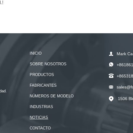
.!
INICIO

Mark Ca
SOBRE NOSOTROS

+86186
PRODUCTOS

+86531
FABRICANTES

sales@f
dad.
NÚMEROS DE MODELO
1506 Bl

INDUSTRIAS
NOTICIAS
CONTACTO