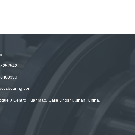
o
15252542
86409399
ocusbearing.com
oque J Centro Huanmao, Calle Jingshi, Jinan, China.