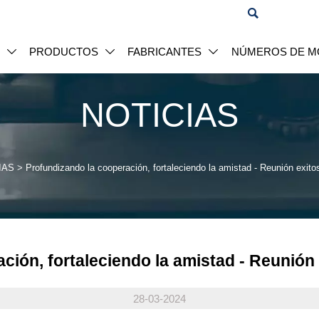

S
PRODUCTOS
FABRICANTES
NÚMEROS DE M



NOTICIAS
IAS
>
Profundizando la cooperación, fortaleciendo la amistad - Reunión exit
ción, fortaleciendo la amistad - Reunión
28-03-2024