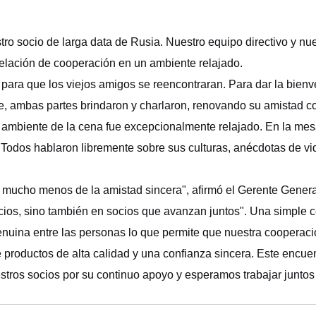
tro socio de larga data de Rusia. Nuestro equipo directivo y nu
elación de cooperación en un ambiente relajado.
para que los viejos amigos se reencontraran. Para dar la bienve
, ambas partes brindaron y charlaron, renovando su amistad co
 ambiente de la cena fue excepcionalmente relajado. En la mesa
s hablaron libremente sobre sus culturas, anécdotas de vida y 
 mucho menos de la amistad sincera", afirmó el Gerente Genera
cios, sino también en socios que avanzan juntos". Una simple c
enuina entre las personas lo que permite que nuestra cooperac
roductos de alta calidad y una confianza sincera. Este encuent
tros socios por su continuo apoyo y esperamos trabajar juntos