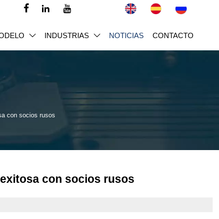



ODELO
INDUSTRIAS
NOTICIAS
CONTACTO


osa con socios rusos
 exitosa con socios rusos