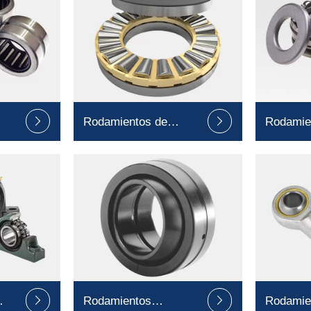
Rodamientos de
Rodamie


rodillos de empuje
de empu
Rodamientos
Rodamie

