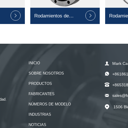
Rodamientos de
Rodamie


rodillos cruzados
sección 
INICIO

Mark Ca
SOBRE NOSOTROS

+86186
PRODUCTOS

+86531
FABRICANTES

sales@f
dad.
NÚMEROS DE MODELO
1506 Bl

INDUSTRIAS
NOTICIAS