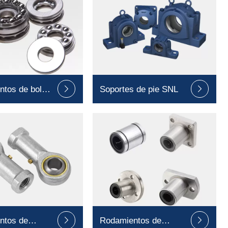
ntos de bolas
Soportes de pie SNL


je
ntos de
Rodamientos de

