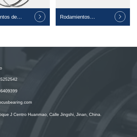
ntos de
Rodamientos


delgada
recubiertos de
poliuretano
o
15252542
86409399
ocusbearing.com
oque J Centro Huanmao, Calle Jingshi, Jinan, China.