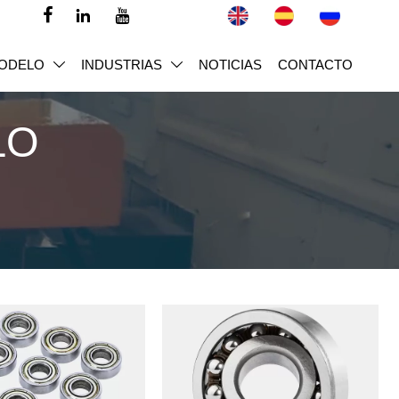



ODELO
INDUSTRIAS
NOTICIAS
CONTACTO


LO