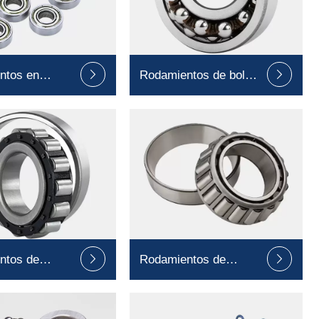
ntos en
Rodamientos de bolas


a
autoalineables
ntos de
Rodamientos de


cilíndricos
rodillos cónicos