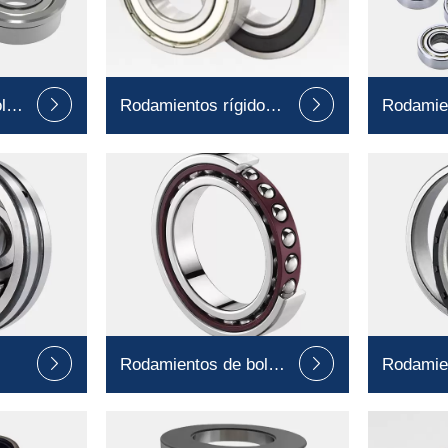
las
Rodamientos rígidos
Rodamie


de bolas
miniatur
Rodamientos de bolas
Rodamie


de contacto angular
rodillos 