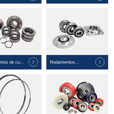
de varilla
movimiento lineal
ntos de cubo
Rodamientos


Agrícolas