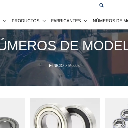

S
PRODUCTOS
FABRICANTES
NÚMEROS DE M



ÚMEROS DE MODE

INICIO
>
Modelo