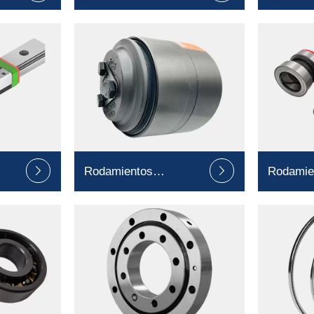
esféricos lisos
extremo 
Rodamientos
Rodamie


ferroviarios
de rueda